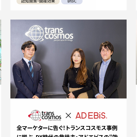
認知施策・間接効果
BtoC
全マーケターに告ぐ！トランスコスモス事例
に学ぶ、DX時代の救世主・アドエビスの“効