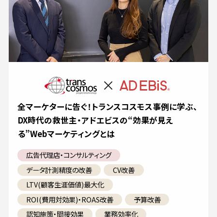
全マーケターに告ぐ！トランスコスモス事例に学ぶ、
DX時代の救世主・アドエビスの“効果が見え
る”Webマーケティングとは
広告代理店・コンサルティング
データ計測精度の改善
CV改善
LTV(顧客生涯価値)最大化
ROI(費用対効果)・ROAS改善
予算改善
認知施策・間接効果
業務効率化