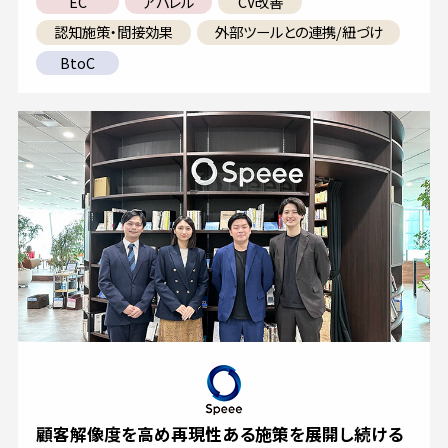
EC
アパレル
CV改善
認知施策・間接効果
外部ツールとの連携/紐づけ
BtoC
顧客解像度を高め再現性ある施策を展開し続ける