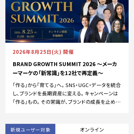
らにSEO領域でも、AI検索・要約・レコメンドの普
及によって、「検索順位を上げるだけ」の施策は通
用しにくい時代に。 これから求められるのは、“検
索される前”から選ばれ、比較検討で勝ち切るため
の設計です。 本セミナーでは、広告・SEO・コンテン
ツ領域の最前線を走る10社が集結。 媒体の進化、
2026年8月25日(火) 開催
動画広告、P-MAX活用、広告分析、第一想起、AI時
代のSEO、CVにつなげるコンテンツ設計まで、2026
BRAND GROWTH SUMMIT 2026 〜メーカ
年に成果を出すために押さえるべき「新しい当たり
ーマーケの「新常識」を12社で再定義〜
前」を、実践ベースで体系的に解説します。 単なる
「作る」から「育てる」へ。 SNS・UGC・データを統合
トレンド紹介ではなく、 ・なぜ今までのやり方では
し、ブランドを長期資産に変える。 キャンペーンは
成果が出にくくなっているのか ・これから何を押さ
「作る」もの。 その常識が、ブランドの成長を止めて
え、どう改善すべきか まで踏み込んでお伝えしま
いないでしょうか。 単発の施策で生まれた話題も
す。
UGCも、活用されなければ一過性で終わります。
これからのメーカーマーケに必要なのは、SNS・
オンライン
新規ユーザー対象