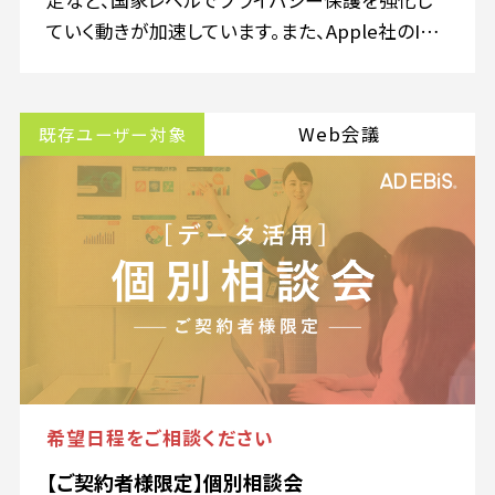
ていく動きが加速しています。また、Apple社のITP
機能、Google社の3rd Party Cookieサポートを段
階的に廃止していくなど、世界的なプラットフォー
マーも規制を進めています。これらの動きにより、
Web会議
既存ユーザー対象
デジタルマーケティングの領域における影響は
Cookieの規制が強まることで、十分なデータの計
測ができないという事象によって、正しい意思決定
を行うことができなくなり、機会損失を招いてしま
います。このような時代に、デジタルマーケティング
において、何を求められるのでしょうか。
希望日程をご相談ください
【ご契約者様限定】個別相談会