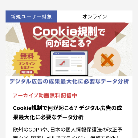
てきており、「Web広告で商品やサービスを認知
→Web広告経由でCVする」という流れが一般的に
オンライン
新規ユーザー対象
なりつつあります。 そのため、「ラストクリック評価」
では、広告の評価を適切に行うことが難しく、認知
施策(潜在層向けの施策)も含めて広告の評価を行
う「アトリビューション分析」の重要性が増している
状況です。 本セミナーでは、アトリビューション分
析の概念から、新規顧客獲得数を倍増させた成功
事例をもとに、具体的な活用方法までご紹介しま
す。
アーカイブ動画無料配信中
Cookie規制で何が起こる？ デジタル広告の成
果最大化に必要なデータ分析
欧州のGDPRや、日本の個人情報保護法の改正予
定など、国家レベルでプライバシー保護を強化し