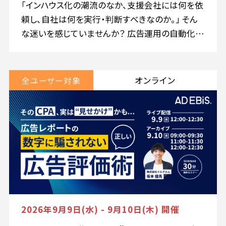
「インハウス化の潮流のなか、支援会社には何を依
頼し、自社は何を実行・判断すべきなのか。」 そん
な迷いを感じていませんか？ 広告運用の自動化や
AI活用、代理店との協業が進む一方で、媒体管理
画面、GA4、CRMなどの数値は一致せず、何を基準
に施策を評価し、予算を配分すべきかは複雑にな
オンライン
全ユーザー対象
っています。 重要なのは、すべての業務を自社で行
うことではなく、外部パートナーの専門性を活かし
ながら、施策の成果を正しく評価するための“デー
タと判断軸”を自社で持つことです。 本セミナーで
は、データを基に自社で意思決定を行い、Web広
告の成果改善を行う仕組み作りについて、3つのセ
ッションを通して解説します。
2026年9月9日(水) - 9月10日(木) 開催