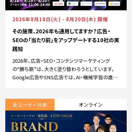
ータを広告の継続・停止や予算配分など、具体的
な改善判断へつなげる方法をお伝えします。 ■ 本
2026年8月18日(火) - 8月20日(木) 開催
セミナーで得られること 媒体管理画面、GA4、実成
その施策、2026年も通用してますか？広告・
果の数値がズレる原因 広告成果を正しく評価する
SEOの「当たり前」をアップデートする10社の実
ための判断基準 計測データを予算配分や改善施
策へつなげる方法 複数媒体の広告成果や予算配
践知
分を判断し、社内へ説明する必要がある方におす
2026年、広告・SEO・コンテンツマーケティング
すめのセミナーです。
の“勝ち筋”は、大きく塗り替わろうとしています。
Google広告やSNS広告では、AI・機械学習の進化
によって自動化が加速し、P-MAXやAdvantage+を
はじめ、“媒体が最適化してくれる時代”へと突入
しました。 一方で、 ・成果が出た理由を説明できな
オンライン
全ユーザー対象
い ・媒体任せの運用になっている ・見るべき指標
や判断軸が分からない そんな“運用のブラックボッ
クス化”に、不安を感じる企業も増えています。 さ