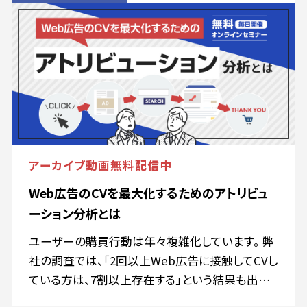
UGC・顧客データを分断せずに統合し、生まれた
熱量を長期的な資産として「育てる」視点です。 本
カンファレンスでは、ブランドを継続的に成長させ
る仕組みづくりの実践知を、各分野の第一線から
解き明かします。
アーカイブ動画無料配信中
Web広告のCVを最大化するためのアトリビュ
ーション分析とは
ユーザーの購買行動は年々複雑化しています。 弊
社の調査では、「2回以上Web広告に接触してCVし
ている方は、7割以上存在する」という結果も出て
いるため、「広告経由で即CVする」という方は減っ