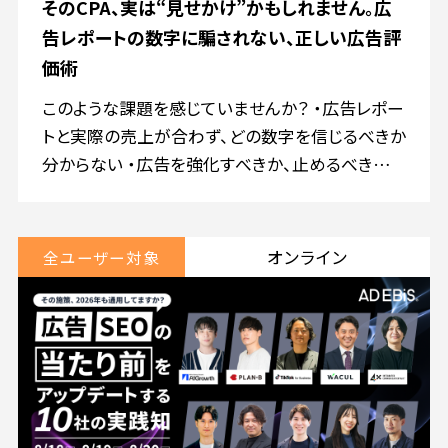
そのCPA、実は“見せかけ”かもしれません。広
告レポートの数字に騙されない、正しい広告評
価術
このような課題を感じていませんか？ ・広告レポー
トと実際の売上が合わず、どの数字を信じるべきか
分からない ・広告を強化すべきか、止めるべきか判
断できない ・SNS広告や認知施策の売上貢献を説
明できない 広告運用では、媒体管理画面、GA4、実
際のコンバージョンや売上の数値が一致しないこ
オンライン
全ユーザー対象
とが多いです。 数値の違いを整理しないままCPA
やCV数だけで評価すると、本来成果を生んでいる
広告を停止したり、売上につながっていない広告
へ予算を寄せたりする可能性があります。 今回は、
媒体管理画面、GA4、実成果の数値がズレる原因
を整理し、広告成果を判断するために「どの数字
を、どう見るべきか」を解説します。 さらに、計測デ