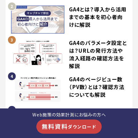
GA4とは？導入から活用
までの基本を初心者向
けに解説
GA4のパラメータ設定と
は？URLの発行方法や
流入経路の確認方法を
解説
GA4のページビュー数
（PV数）とは？確認方法
についても解説
【2026年最新】GA4のク
Web施策の効果計測にお悩みの方へ
ロスドメイン設定方法
無料資料
ダウンロード
を解説！計測できないと
きのチェックポイントも