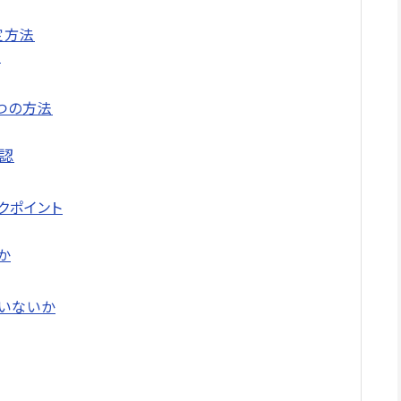
定方法
法
3つの方法
確認
クポイント
か
ていないか