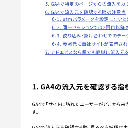
5. GA4で特定のページからの流入をカ
6. GA4で流入元を確認する際の注意点
6-1. utmパラメータを設定しな
6-2. 同一セッションでは2回目以
6-3. 絞り込み・掛け合わせでのデ
6-4. 参照元に自社サイトが表示さ
7. アドエビスなら誰でも簡単に流入元
1. GA4の流入元を確認する指
GA4で「サイトに訪れたユーザーがどこから
す。
GA4で流入元を確認する際、見るべき指標は主