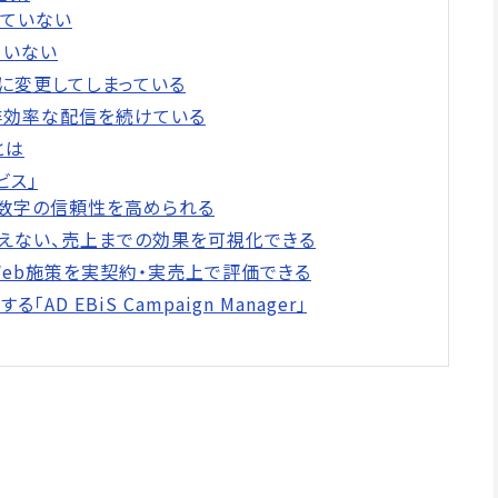
きていない
ていない
繁に変更してしまっている
が非効率な配信を続けている
とは
ビス」
し、数字の信頼性を高められる
は見えない、売上までの効果を可視化できる
、Web施策を実契約・実売上で評価できる
D EBiS Campaign Manager」