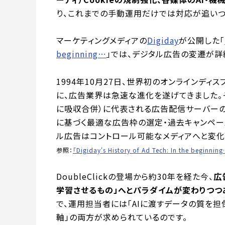
り、これまでの手動運用だけでは対応が追いつ
マーケティングメディアの
Digiday
が公開した「
beginning…
」では、デジタル広告の変遷が詳
1994年10月27日、世界初のオンラインディス
に、広告業界は急速な進化を遂げてきました。その後、
に吸収合併）に代表される広告配信サーバーの
に基づく最適な広告枠の選定・過去キャンペー
ル広告はコントロール可能なメディアへと変化
参照：
「Digiday's History of Ad Tech: In the beginnin
DoubleClickの登場から約30年を経た今、
広
学習させるもの」へとパラダイムが変わりつつ
で、運用担当者には「AIに渡すデータの質を
軸」の両方が求められているのです。