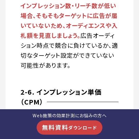
インプレッション数・リーチ数が低い
場合、そもそもターゲットに広告が届
いていないため、オーディエンスや入
札額を見直しましょう。
広告オーディ
ション時点で競合に負けているか、適
切なターゲット設定ができていない
可能性があります。
2-6. インプレッション単価
（CPM）
Web施策の効果計測にお悩みの方へ
インプレッション単価（Cost Per
無料資料
ダウンロード
Mille｜CPM）は、
ユーザーへの表示