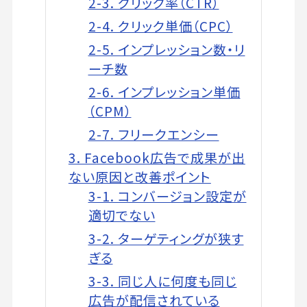
2-3. クリック率（CTR）
2-4. クリック単価（CPC）
2-5. インプレッション数・リ
ーチ数
2-6. インプレッション単価
（CPM）
2-7. フリークエンシー
3. Facebook広告で成果が出
ない原因と改善ポイント
3-1. コンバージョン設定が
適切でない
3-2. ターゲティングが狭す
ぎる
3-3. 同じ人に何度も同じ
広告が配信されている