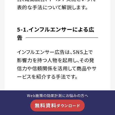
表的な手法について解説します。
5-1.インフルエンサーによる広
告
インフルエンサー広告は、SNS上で
影響力を持つ人物を起用し、その発
信力や信頼関係を活用して商品やサ
ービスを紹介する手法です。
フォロワーとの距離が近く、自然な形
Web施策の効果計測にお悩みの方へ
で好意的な印象を持ってもらいやす
無料資料
ダウンロード
い点が特徴です。