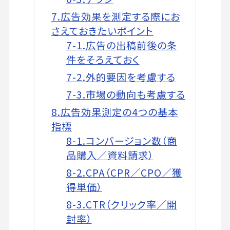
7.広告効果を測定する際にお
さえておきたいポイント
7-1.広告の出稿前後の条
件をそろえておく
7-2.外的要因を考慮する
7-3.市場の動向も考慮する
8.広告効果測定の4つの基本
指標
8-1.コンバージョン数（商
品購入／資料請求）
8-2.CPA（CPR／CPO／獲
得単価）
8-3.CTR（クリック率／開
封率）