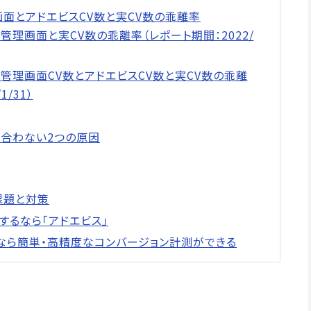
画面とアドエビスCV数と実CV数の乖離率
広告管理画面と実CV数の乖離率（レポート期間：2022/
広告管理画面CV数とアドエビスCV数と実CV数の乖離
1/31）
と合わない2つの原因
の課題と対策
をするなら「アドエビス」
CO」なら簡単・高精度なコンバージョン計測ができる