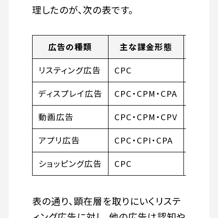
理したのが、次の表です。
広告の種類
主な課金形態
主に
リスティング広告
CPC
顕在層
ディスプレイ広告
CPC・CPM・CPA
潜在層
動画広告
CPC・CPM・CPV
潜在層
アプリ広告
CPC・CPI・CPA
アプリ
ショッピング広告
CPC
購買意
表の通り、顕在層を取りにいくリステ
ィング広告に対し、他の広告は認知や