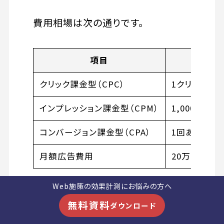
費用相場は次の通りです。
項目
費
クリック課金型（CPC）
1クリックあた
インプレッション課金型（CPM）
1,000回表
コンバージョン課金型（CPA）
1回あたり1,
月額広告費用
20万円～
Web施策の効果計測にお悩みの方へ
すでに探している人を取りにいくのが
無料資料
ダウンロード
リスティング広告だとすれば、ディス