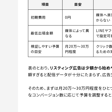
項目
目安
媒体へ直
初期費用
0円
からない
媒体によって異
LINEヤ
最低出稿金額
なる
で設定可
検証しやすい予算
月20万～30万
クリック
の目安
円程度
るための
表のとおり、
リスティング広告は少額から始め
額すぎると配信データが十分にたまらず、広告
そのため、まずは月20万〜30万円程度をひと
なコンバージョン数に応じて予算を調整すると