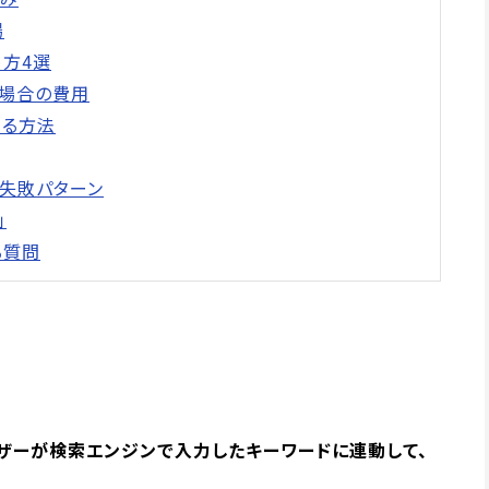
場
め方4選
る場合の費用
める方法
る失敗パターン
」
る質問
ザーが検索エンジンで入力したキーワードに連動して、