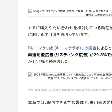
すでに購入や問い合わせを検討している顕在
における注目度も高まっています。
「キーマケLab（キーマケラボ）」の調査
によると
索連動型広告（リスティング広告）が29.8%
が17.4%と続きました。
参照・画像引用：
「2025年BtoB企業のWeb広告予算、約6割が増額を
本章では、配信できる主な媒体と、費用面の前