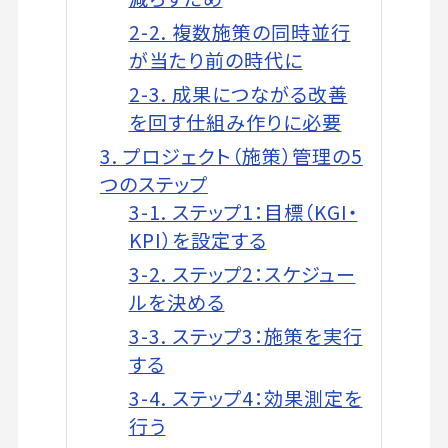
2-2. 複数施策の同時並行
が当たり前の時代に
2-3. 成果につながる改善
を回す仕組み作りに必要
3. プロジェクト（施策）管理の5
つのステップ
3-1. ステップ1：目標（KGI・
KPI）を設定する
3-2. ステップ2：スケジュー
ルを決める
3-3. ステップ3：施策を実行
する
3-4. ステップ4：効果測定を
行う