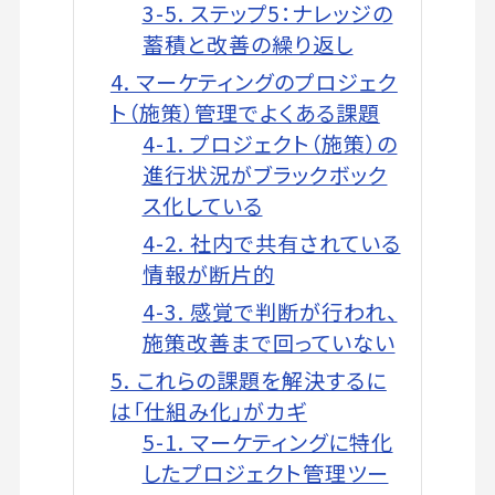
3-5. ステップ5：ナレッジの
蓄積と改善の繰り返し
4. マーケティングのプロジェク
ト（施策）管理でよくある課題
4-1. プロジェクト（施策）の
進行状況がブラックボック
ス化している
4-2. 社内で共有されている
情報が断片的
4-3. 感覚で判断が行われ、
施策改善まで回っていない
5. これらの課題を解決するに
は「仕組み化」がカギ
5-1. マーケティングに特化
したプロジェクト管理ツー