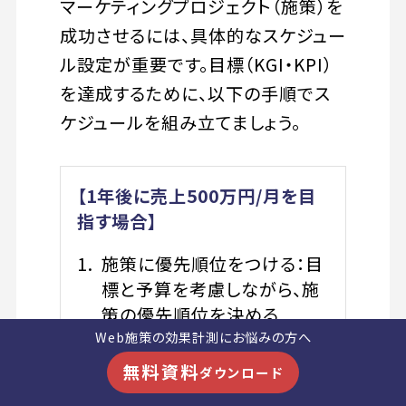
マーケティングプロジェクト（施策）を
成功させるには、具体的なスケジュー
ル設定が重要です。目標（KGI・KPI）
を達成するために、以下の手順でス
ケジュールを組み立てましょう。
【1年後に売上500万円/月を目
指す場合】
施策に優先順位をつける：目
標と予算を考慮しながら、施
策の優先順位を決める
例）リスティング広告＞SEO
Web施策の効果計測にお悩みの方へ
＞メルマガ配信など
無料資料
ダウンロード
年間の計画を立てる：何をい