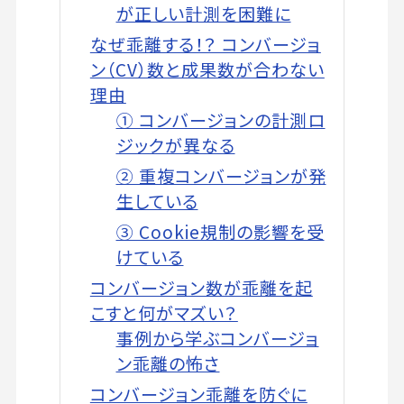
が正しい計測を困難に
なぜ乖離する！？ コンバージョ
ン（CV）数と成果数が合わない
理由
① コンバージョンの計測ロ
ジックが異なる
② 重複コンバージョンが発
生している
③ Cookie規制の影響を受
けている
コンバージョン数が乖離を起
こすと何がマズい？
事例から学ぶコンバージョ
ン乖離の怖さ
コンバージョン乖離を防ぐに