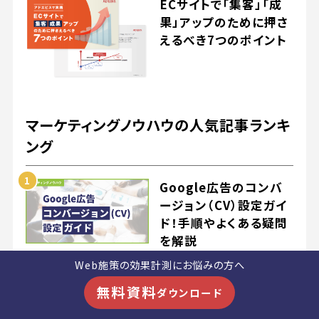
ECサイトで「集客」「成
果」アップのために押さ
えるべき7つのポイント
マーケティングノウハウの人気記事ランキ
ング
Google広告のコンバ
ージョン（CV）設定ガイ
ド！手順やよくある疑問
を解説
Web施策の効果計測にお悩みの方へ
Meta広告（Facebook
広告）のコンバージョン
無料資料
ダウンロード
設定手順と計測できな