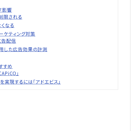
ぼす影響
が制限される
なくなる
マーケティング対策
た広告配信
eを活用した広告効果の計測
おすすめ
APiCO」
境を実現するには「アドエビス」