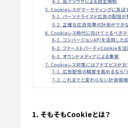
4-2. 各ブラウザによる自主規制
5. Cookieレスがマーケティングに及
5-1. パーソナライズド広告の配信
5-2. 正確な広告効果の計測ができ
6. Cookieレス時代に向けてとるべき
6-1. コンバージョンAPIを活用し
6-2. ファーストパーティCooki
6-3. オウンドメディアによる集客
7. Cookieレス対策にはアドエビスが
7-1. 広告配信の精度を高めるなら「C
7-2. これまでと変わらない計測環
1. そもそもCookieとは？