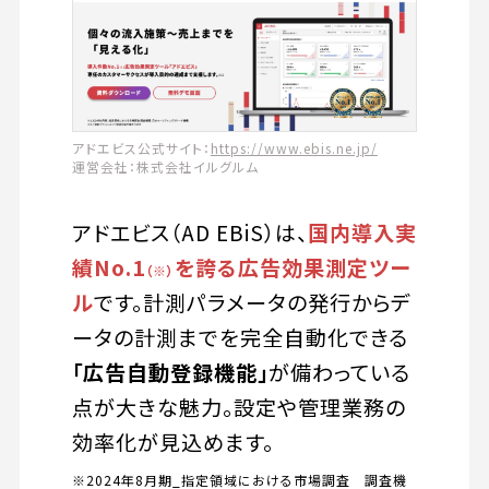
アドエビス公式サイト：
https://www.ebis.ne.jp/
運営会社：株式会社イルグルム
アドエビス（AD EBiS）は、
国内導入実
績No.1
を誇る広告効果測定ツー
（※）
ル
です。計測パラメータの発行からデ
ータの計測までを完全自動化できる
「広告自動登録機能」
が備わっている
点が大きな魅力。設定や管理業務の
効率化が見込めます。
※2024年8月期_指定領域における市場調査 調査機