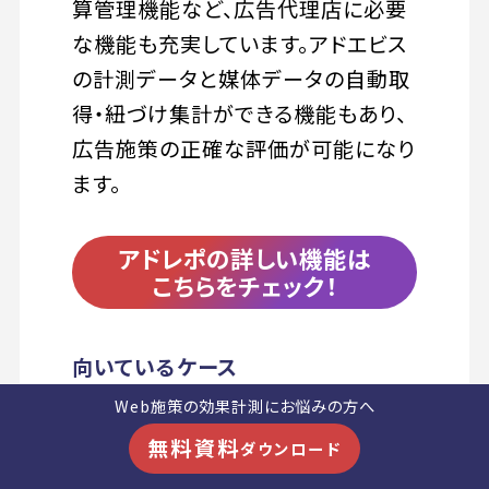
算管理機能など、広告代理店に必要
な機能も充実しています。アドエビス
の計測データと媒体データの自動取
得・紐づけ集計ができる機能もあり、
広告施策の正確な評価が可能になり
ます。
アドレポの詳しい機能は
こちらをチェック！
向いているケース
Web施策の効果計測にお悩みの方へ
アドエビスと連携して、成果デ
無料資料
ダウンロード
ータの計測とレポート作成の