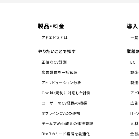
製品・料金
導入
アドエビスとは
一覧
やりたいことで探す
業種
正確なCV計測
EC
広告媒体を一括管理
製造
アトリビューション分析
製造
Cookie規制に対応した計測
アパ
ユーザーのCV経路の把握
広告
オフラインCVとの連携
IT
チームでWeb成果の進捗管理
人材
BtoBのリード獲得を最適化
金融